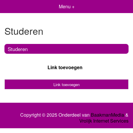
Menu +
Studeren
Studeren
Link toevoegen
Link toevoegen
Copyright © 2025 Onderdeel van
BaakmanMedia
&
Vrolijk Internet Services