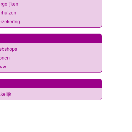
rgelijken
erhuizen
rzekering
W
ebshops
onen
ww
kelijk