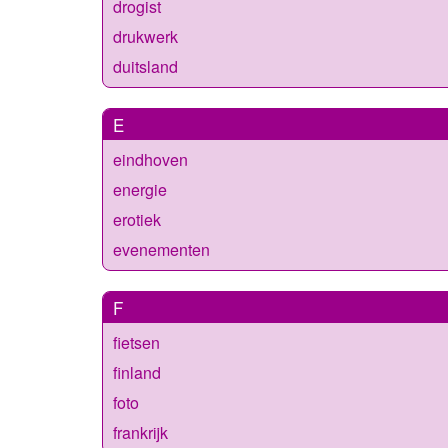
drogist
drukwerk
duitsland
E
eindhoven
energie
erotiek
evenementen
F
fietsen
finland
foto
frankrijk