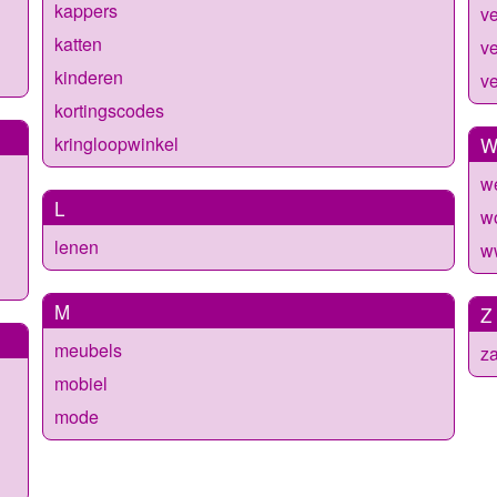
kappers
ve
katten
v
kinderen
ve
kortingscodes
kringloopwinkel
w
L
w
lenen
w
M
Z
meubels
za
mobiel
mode