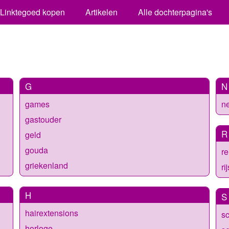
Linktegoed kopen
Artikelen
Alle dochterpagina's
G
N
games
n
gastouder
R
geld
gouda
re
griekenland
ri
H
S
hairextensions
s
horloge