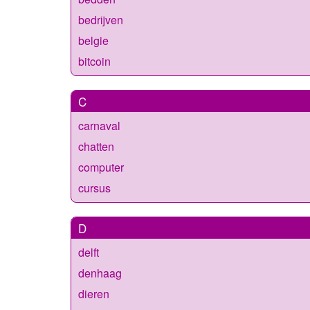
bedrijven
belgie
bitcoin
C
carnaval
chatten
computer
cursus
D
delft
denhaag
dieren