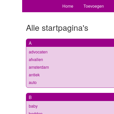
Home
Toevoegen
Alle startpagina's
A
advocaten
afvallen
amsterdam
antiek
auto
B
baby
bedden